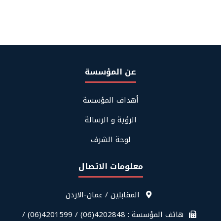
عن المؤسسة
Footer
أهداف المؤسسة
About
Us
الرؤية و الرسالة
لوحة الشرف
معلومات الاتصال
قائمة
المقابلين / عمان-الاردن
معلومات
الاتصال
هاتف المؤسسة : 4202848(06) / 4201599(06) /