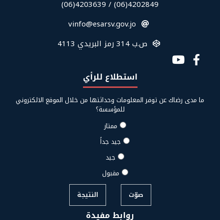
في
4202849(06) / 4203639(06)
الفوتر
vinfo@esarsv.gov.jo
ص.ب 314 رمز البريدي 4113
Social
Media
استطلاع للرأي
Links
ما مدى رضاك عن توفر المعلومات وحداثتها من خلال الموقع الالكتروني
للمؤسسة؟
ممتاز
جيد جداً
جيد
مقبول
صوّت
النتيجة
روابط مفيدة