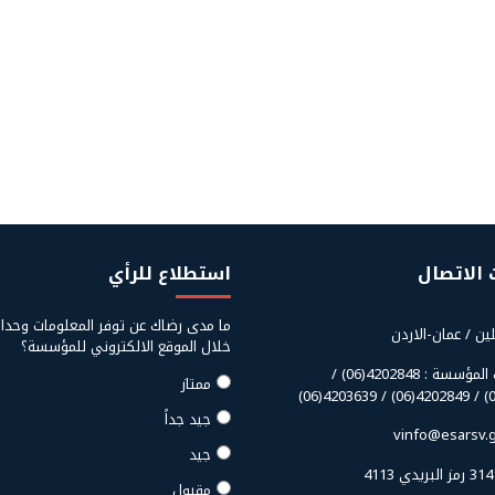
 الاتصال
استطلاع للرأي
ما مدى رضاك عن توفر المعلومات وحدا
لين / عمان-الاردن
خلال الموقع الالكتروني للمؤسسة؟
ت
هاتف المؤسسة : 4202848(06) /
ممتاز
جيد جداً
vinfo@esarsv.g
جيد
4
مقبول