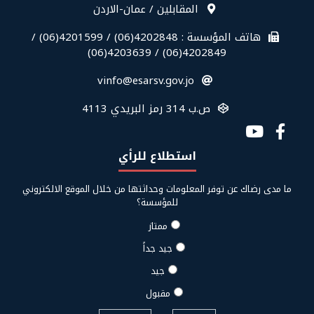
قائمة
المقابلين / عمان-الاردن
معلومات
الاتصال
هاتف المؤسسة : 4202848(06) / 4201599(06) /
في
4202849(06) / 4203639(06)
الفوتر
vinfo@esarsv.gov.jo
ص.ب 314 رمز البريدي 4113
Social
Media
استطلاع للرأي
Links
ما مدى رضاك عن توفر المعلومات وحداثتها من خلال الموقع الالكتروني
للمؤسسة؟
ممتاز
جيد جداً
جيد
مقبول