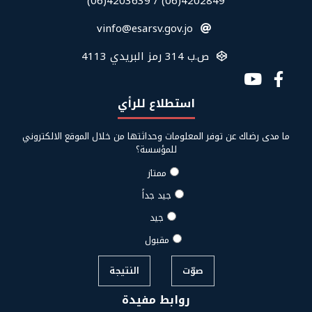
في
4202849(06) / 4203639(06)
الفوتر
vinfo@esarsv.gov.jo
ص.ب 314 رمز البريدي 4113
Social
Media
استطلاع للرأي
Links
ما مدى رضاك عن توفر المعلومات وحداثتها من خلال الموقع الالكتروني
للمؤسسة؟
ممتاز
جيد جداً
جيد
مقبول
صوّت
النتيجة
روابط مفيدة