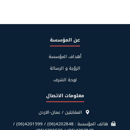
عن المؤسسة
Footer
أهداف المؤسسة
About
Us
الرؤية و الرسالة
لوحة الشرف
معلومات الاتصال
قائمة
المقابلين / عمان-الاردن
معلومات
الاتصال
هاتف المؤسسة : 4202848(06) / 4201599(06) /