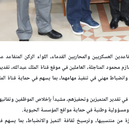
اعدين العسكريين والمحاربين القدماء، اللواء الركن المتقاعد ع
 محمود المناجلة، العاملين في موقع قناة الملك عبدالله، تقديراً
وانضباط مهني في تنفيذ مهامهما، بما يسهم في حماية قناة المل
 في تقدير المتميزين وتحفيزهم، مشيداً بإخلاص الموظفين وتفانيه
اً ومسؤولية وطنية في حماية مواقع المؤسسة الحيوية.
من منتسبيها، وترسيخ ثقافة التميز والانضباط، بما يسهم في 