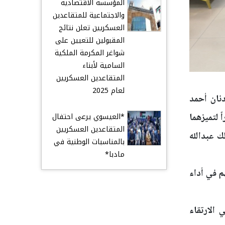
المؤسسة الاقتصادية
والاجتماعية للمتقاعدين
العسكريين تعلن نتائج
المقبولين للتعيين على
شواغر المكرمة الملكية
السامية لأبناء
المتقاعدين العسكريين
لعام 2025
دنان أحمد
*العيسوي يرعى احتفال
 لتميزهما
المتقاعدين العسكريين
ك عبدالله
بالمناسبات الوطنية في
مادبا*
م في أداء
الارتقاء