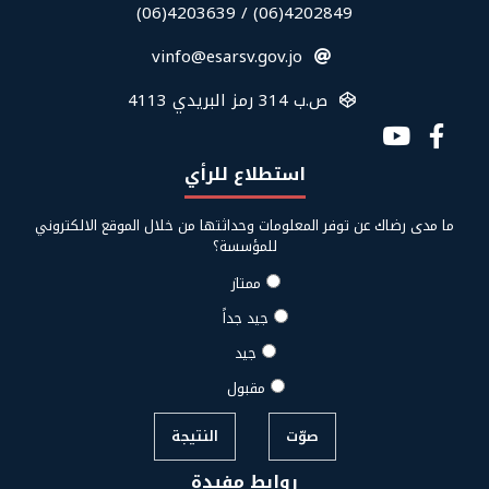
في
4202849(06) / 4203639(06)
الفوتر
vinfo@esarsv.gov.jo
ص.ب 314 رمز البريدي 4113
Social
Media
استطلاع للرأي
Links
ما مدى رضاك عن توفر المعلومات وحداثتها من خلال الموقع الالكتروني
للمؤسسة؟
ممتاز
جيد جداً
جيد
مقبول
صوّت
النتيجة
روابط مفيدة