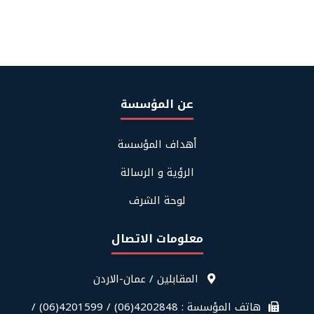
عن المؤسسة
Footer
أهداف المؤسسة
About
Us
الرؤية و الرسالة
لوحة الشرف
معلومات الاتصال
قائمة
المقابلين / عمان-الاردن
معلومات
الاتصال
هاتف المؤسسة : 4202848(06) / 4201599(06) /