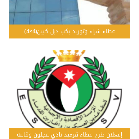
عطاء شراء وتوريد بكب دبل كبين(4×4)
إععلان طرح عطاء قرميد نادي عجلون وقاعة