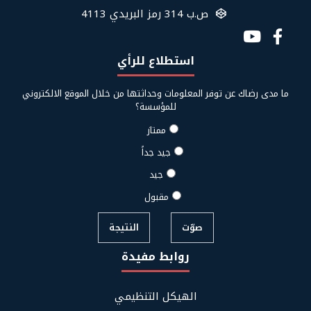
ص.ب 314 رمز البريدي 4113
Social
Media
استطلاع للرأي
Links
ما مدى رضاك عن توفر المعلومات وحداثتها من خلال الموقع الالكتروني
للمؤسسة؟
ممتاز
جيد جداً
جيد
مقبول
صوّت
النتيجة
روابط مفيدة
Footer
الهيكل التنظيمي
Links