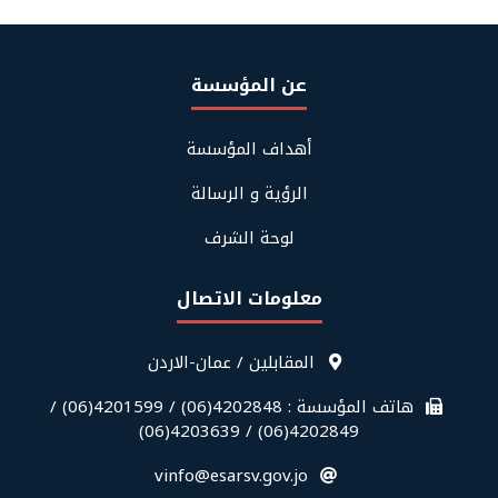
عن المؤسسة
Footer
أهداف المؤسسة
About
Us
الرؤية و الرسالة
لوحة الشرف
معلومات الاتصال
قائمة
المقابلين / عمان-الاردن
معلومات
الاتصال
هاتف المؤسسة : 4202848(06) / 4201599(06) /
في
4202849(06) / 4203639(06)
الفوتر
vinfo@esarsv.gov.jo