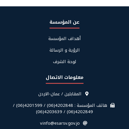
عن المؤسسة
Footer
أهداف المؤسسة
About
Us
الرؤية و الرسالة
لوحة الشرف
معلومات الاتصال
قائمة
المقابلين / عمان-الاردن
معلومات
الاتصال
هاتف المؤسسة : 4202848(06) / 4201599(06) /
في
4202849(06) / 4203639(06)
الفوتر
vinfo@esarsv.gov.jo