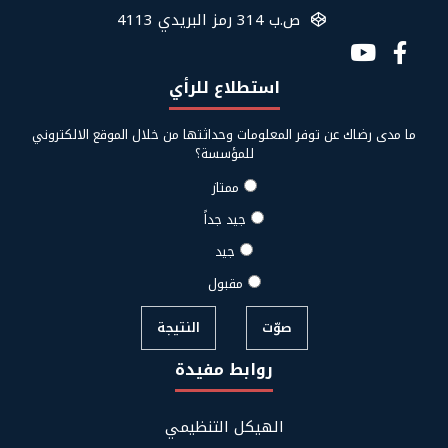
ص.ب 314 رمز البريدي 4113
Social
Media
استطلاع للرأي
Links
ما مدى رضاك عن توفر المعلومات وحداثتها من خلال الموقع الالكتروني
للمؤسسة؟
ممتاز
جيد جداً
جيد
مقبول
صوّت
النتيجة
روابط مفيدة
Footer
الهيكل التنظيمي
Links